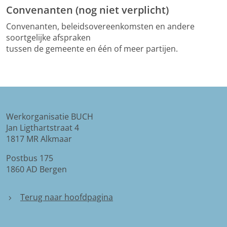
Convenanten (nog niet verplicht)
Convenanten, beleidsovereenkomsten en andere
soortgelijke afspraken
tussen de gemeente en één of meer partijen.
Werkorganisatie BUCH
Jan Ligthartstraat 4
1817 MR Alkmaar
Postbus 175
1860 AD Bergen
Terug naar hoofdpagina
chevron_right