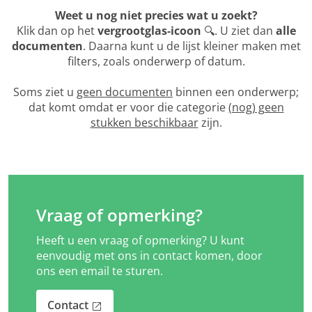
Weet u nog niet precies wat u zoekt?
Klik dan op het
vergrootglas‑icoon
🔍. U ziet dan
alle
documenten
. Daarna kunt u de lijst kleiner maken met
filters, zoals onderwerp of datum.
Soms ziet u
geen documenten
binnen een onderwerp;
dat komt omdat er voor die categorie
(nog) geen
stukken beschikbaar
zijn.
Vraag of opmerking?
Heeft u een vraag of opmerking? U kunt
eenvoudig met ons in contact komen, door
ons een email te sturen.
Contact
open_in_new